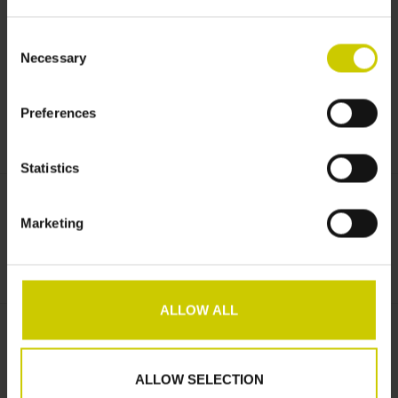
Gewenste kleur:
*
Consent
Necessary
Selection
Preferences
Gewenste maat Pianocarpet:
*
Statistics
€789,00
Marketing
+
TOEVOEGEN AAN WINKELWAGEN
-
ALLOW ALL
Informatie
Artikelnummer:
VCOM1K
ALLOW SELECTION