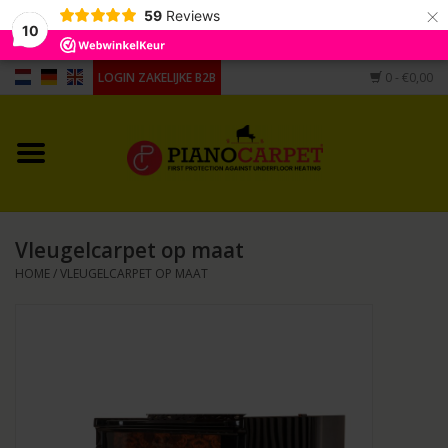
×
59
Reviews
10
LOGIN ZAKELIJKE B2B
0
- €0,00
Home
Voor piano's
Voor vleugels
Vleugelcarpet op maat
Andere vorm
HOME
/
VLEUGELCARPET OP MAAT
Accessoires