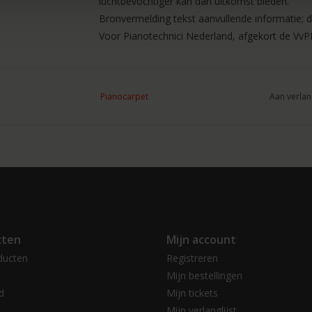
luchtbevochtiger kan dan uitkomst bieden.
Bronvermelding tekst aanvullende informatie; d
Voor Pianotechnici Nederland, afgekort de VvP
Uw instrument kan direct, zonder pianoschotel
Pianocarpet
Aan verlan
Pianoschotels worden niet standaard meegelever
Pianocarpet pianoschotels onder de wielen wilt
Vleugelcarpet bestellen.
Het Vleugelcarpet kan een maatafwijking hebb
cten
Mijn account
ducten
Registreren
Mijn bestellingen
d
Mijn tickets
Mijn verlanglijst