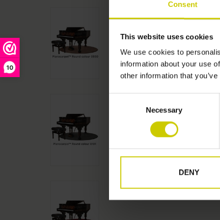
Consent
This website uses cookies
We use cookies to personalis
information about your use of
10
other information that you’ve
Consent
Necessary
Selection
DENY