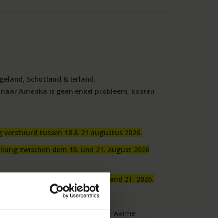
geland, Schotland & Ierland.
 naar Amerika is geen enkel probleem, kosten
g verstuurd tussen 18 & 21 augustus 2026.
llung zwischen dem 18. und 21. August 2026
l be shipped between August 18 and 21, 2026.
een hitteschild verwerkt is waardoor warme