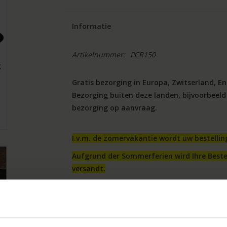
Informatie
Artikelnummer:
PCR150
Gratis bezorging in Europa, Zwitserland, En
Bezorging buiten deze landen, bijvoorbeeld
bezorging op aanvraag.
I.v.m. de zomervakantie wordt uw bestellin
Aufgrund der Sommerferien wird Ihre Beste
versandt.
Due to the summer holidays, your order wil
Een Pianocarpet™ product is een tapijt waarin 