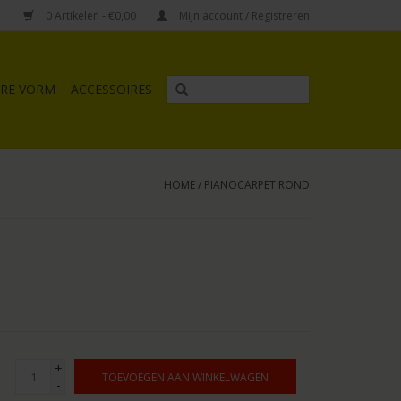
0
Artikelen
- €0,00
Mijn account / Registreren
RE VORM
ACCESSOIRES
HOME
/
PIANOCARPET ROND
+
TOEVOEGEN AAN WINKELWAGEN
-