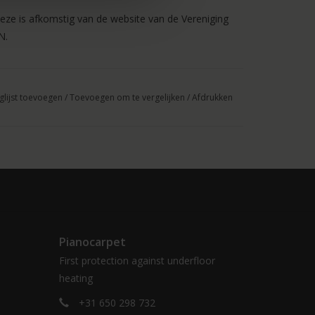
eze is afkomstig van de website van de Vereniging
N.
s, op het Pianocarpet worden geplaatst.
glijst toevoegen
/
Toevoegen om te vergelijken
/
Afdrukken
d bij uw bestelling. Als u ter bescherming van het
 plaatsen kunt u deze tegen meerprijs bij uw
en van maximaal 2%.
Pianocarpet
First protection against underfloor
heating
+31 650 298 732