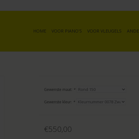
HOME
VOOR PIANO'S
VOOR VLEUGELS
ANDE
Gewenste maat:
*
Gewenste kleur:
*
€550,00