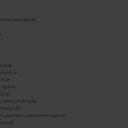
eklavierwerkstatt.de
e
mann.de
-piano.de
ter.de
-dyck.de
sch.de
 hieber-lindberg.de
teinway.com
rd Lauterbach, pianostimmungen.de
kraus.de