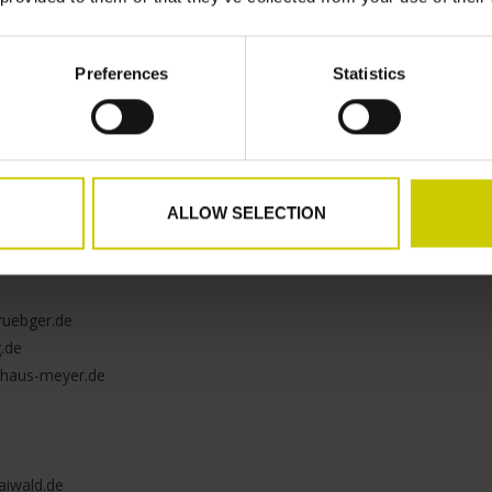
mklaviere.de
Preferences
Statistics
e
ert.de
lepthien.de
 klavierhaus-nagel.de
technikmeister.de
ALLOW SELECTION
ruebger.de
.de
rhaus-meyer.de
aiwald.de