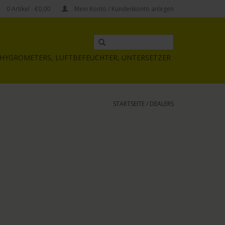
0
Artikel
- €0,00
Mein Konto / Kundenkonto anlegen
HYGROMETERS, LUFTBEFEUCHTER, UNTERSETZER
STARTSEITE
/
DEALERS