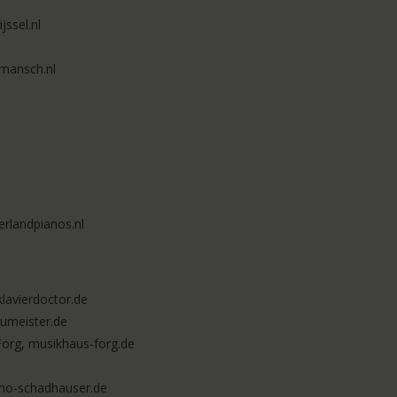
jssel.nl
mansch.nl
erlandpianos.nl
klavierdoctor.de
aumeister.de
org, musikhaus-forg.de
ano-schadhauser.de