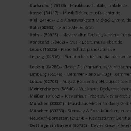
Karlsruhe ( 76133)
- Musikhaus Schlaile, schlaile.de
Kassel (34117)
– Musik Eichler, musik-eichler.de
Kiel (24146)
- Die Klavierwerkstatt Michael Grimm, di
Köln (50933)
– Piano-Atelier Kroh
Köln – (50935)
– KlavierKultur Faulseit, klavierkultur.d
Konstanz (78462)
– Musik Ebert, musik-ebert.de
Lebus (15326)
- Piano Schulz, pianoschulz.de
Leipzig (04316)
– Pianotechnik Kaiser, pianokaiser.de
Leipzig (04288)
- Klavier Fleischmann, klavierfleisch
Limburg (65549) –
Demmer Piano & Flügel, demmer
Löbau (02708)
– August Förster GmbH, august-foers
Meinerzhagen (58540)
- Musikhaus Dyck, musikhaus
Meißen (01662)
– Klavierhaus Trobisch, klavier-trobi
München (80331)
- Musikhaus Hieber-Lindberg GmbH,
München (80333)
- Steinway & Sons München, eu.s
Neudorf-Bornstein (21214)
– Klavierstimmr Bernha
Oettingen in Bayern (86732)
- Klavier Kraus, klavier