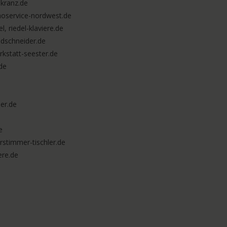
kranz.de
noservice-nordwest.de
l, riedel-klaviere.de
edschneider.de
rkstatt-seester.de
.de
er.de
e
erstimmer-tischler.de
ere.de