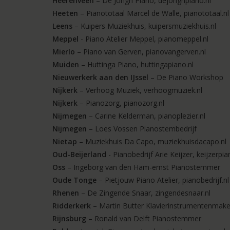
Heerenveen
– De Jongh Piano, dejonghpiano.nl
Heeten
– Pianototaal Marcel de Walle, pianototaal.nl
Leens
– Kuipers Muziekhuis, kuipersmuziekhuis.nl
Meppel
- Piano Atelier Meppel, pianomeppel.nl
Mierlo
– Piano van Gerven, pianovangerven.nl
Muiden
– Huttinga Piano, huttingapiano.nl
Nieuwerkerk aan den IJssel
– De Piano Workshop
Nijkerk
– Verhoog Muziek, verhoogmuziek.nl
Nijkerk
– Pianozorg, pianozorg.nl
Nijmegen
– Carine Kelderman, pianoplezier.nl
Nijmegen
– Loes Vossen Pianostembedrijf
Nietap
– Muziekhuis Da Capo, muziekhuisdacapo.nl
Oud-Beijerland
- Pianobedrijf Arie Keijzer, keijzerpia
Oss
– Ingeborg van den Ham-ernst Pianostemmer
Oude Tonge
– Pietjouw Piano Atelier, pianobedrijf.nl
Rhenen
– De Zingende Snaar, zingendesnaar.nl
Ridderkerk
– Martin Butter Klavierinstrumentenmaker
Rijnsburg
– Ronald van Delft Pianostemmer