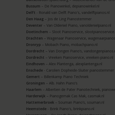
Bussum
– De Pianowinkel, depianowinkel.nl
Delft
- Ronald van Delft Piano's, vandelftpianos.nl
Den Haag
– Jos de Ling Pianostemmer
Deventer
– Van Oldeniel Piano, vanoldenielpiano.nl
Doetinchem
– Sloot Pianoservice, slootpianoservice.
Drachten
– Wagenaar Pianoservice, wagenaarpianose
Dronryp
– Mobach Piano, mobachpiano.nl
Dordrecht
– Van Dongen Piano’s, vandongenpianos.
Dordrecht
– Vreeken Pianoservice, vreeken-piano.nl
Eindhoven
– Alex Plantenga, alexplantenga.nl
Enschede
- Carolien Dopheide-Sluiter pianostemmer
Gemert
– Billenkamp Piano Techniek
Groningen
– Alb. Hahn Piano’s
Haarlem
– Albertien de Pater Pianotechniek, pianowe
Harderwijk
– Pianogemak Cas Mak, casmak.nl
Hattemerbroek
– Souman Piano’s, souman.nl
Heemstede
- Brink Piano's, brinkpiano.nl