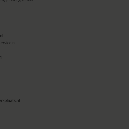
nl
rvice.nl
nl
rkplaats.nl