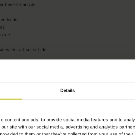
ier-heinzelmann.de
heeder.de
.de
re.de
vierwerkstatt-seiferth.de
ferdthuermer.de
Details
t.de
 klavierhaus-rapp.de
r.de
e content and ads, to provide social media features and to analy
haus-schroeder.de
 our site with our social media, advertising and analytics partn
 provided to them or that they’ve collected from your use of their