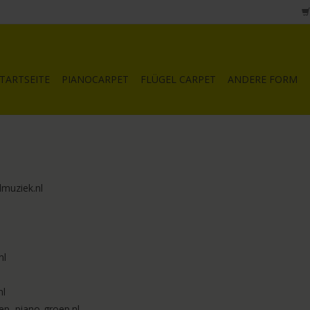
TARTSEITE
PIANOCARPET
FLÜGEL CARPET
ANDERE FORM
muziek.nl
nl
nl
p, piano-groep.nl