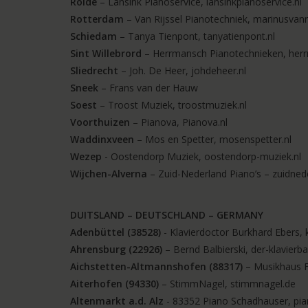
Rolde
– Lansink Pianoservice, lansinkpianoservice.nl
Rotterdam
– Van Rijssel Pianotechniek, marinusvanri
Schiedam
– Tanya Tienpont, tanyatienpont.nl
Sint Willebrord
– Herrmansch Pianotechnieken, herr
Sliedrecht
– Joh. De Heer, johdeheer.nl
Sneek
– Frans van der Hauw
Soest
– Troost Muziek, troostmuziek.nl
Voorthuizen
– Pianova, Pianova.nl
Waddinxveen
– Mos en Spetter, mosenspetter.nl
Wezep
- Oostendorp Muziek, oostendorp-muziek.nl
Wijchen-Alverna
– Zuid-Nederland Piano’s – zuidned
DUITSLAND – DEUTSCHLAND – GERMANY
Adenbüttel (38528)
- Klavierdoctor Burkhard Ebers, 
Ahrensburg (22926)
– Bernd Balbierski, der-klavierb
Aichstetten-Altmannshofen (88317)
– Musikhaus F
Aiterhofen (94330)
– StimmNagel, stimmnagel.de
Altenmarkt a.d. Alz
- 83352 Piano Schadhauser, pi