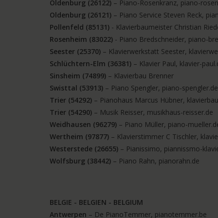
Oldenburg (26122)
– Piano-Rosenkranz, piano-rosen
Oldenburg (26121)
– Piano Service Steven Reck, pia
Pollenfeld (85131)
- Klavierbaumeister Christian Riede
Rosenheim (83022)
- Piano Bredschneider, piano-br
Seester
(25370)
– Klavierwerkstatt Seester, klavierwe
Schlüchtern-Elm (36381)
– Klavier Paul, klavier-paul
Sinsheim (74899)
– Klavierbau Brenner
Swisttal (53913)
– Piano Spengler, piano-spengler.de
Trier (54292)
– Pianohaus Marcus Hübner, klavierbau
Trier (54290)
– Musik Reisser, musikhaus-reisser.de
Weidhausen (96279)
– Piano Müller, piano-mueller.d
Wertheim (97877)
– Klavierstimmer C Tischler, klavi
Westerstede (26655)
– Pianissimo, piannissmo-klavi
Wolfsburg (38442)
– Piano Rahn, pianorahn.de
BELGIE - BELGIEN - BELGIUM
Antwerpen
– De PianoTemmer, pianotemmer.be