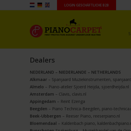
LOGIN GESCHÄFTLICHE B2B
S
Dealers
NEDERLAND – NIEDERLANDE – NETHERLANDS
Alkmaar
– Spanjaard Muziekinstrumenten, spanjaard
Almelo
– Piano-atelier Sjoerd Heijda, sjoerdheijda.nl
Amsterdam
– Clavis, clavis.nl
Appingedam
– Reint Ezenga
Beegden
– Piano Technica-Beegden, piano-technica.
Beek-Ubbergen
– Reeser Piano, reeserpiano.nl
Bloemendaal
– Kaldenbach piano, kaldenbachpiano.
Bunschoten
-Spakenburg – Muziekhandel van de Groe