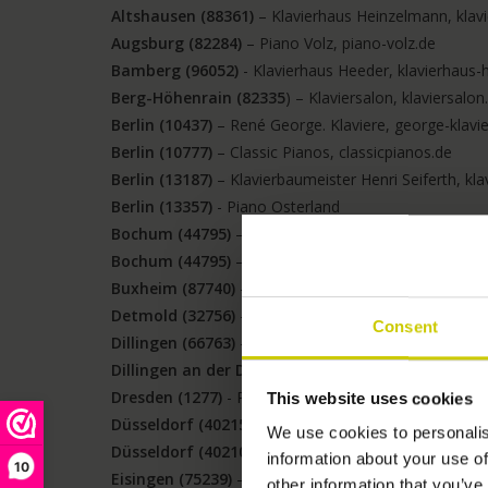
Altshausen (88361)
– Klavierhaus Heinzelmann, klav
Augsburg (82284)
– Piano Volz, piano-volz.de
Bamberg (96052)
- Klavierhaus Heeder, klavierhaus-
Berg-Höhenrain (82335
) – Klaviersalon, klaviersalon
Berlin
(10437)
– René George. Klaviere, george-klavie
Berlin (10777)
– Classic Pianos, classicpianos.de
Berlin (13187)
– Klavierbaumeister Henri Seiferth, kla
Berlin (13357)
- Piano Osterland
Bochum (44795)
– Ferd. Thürmer Pianofortefabrik, 
Bochum (44795)
– KlavierEck Bochum Gregor Braß
Buxheim (87740)
- Lothar Geis, klaviere-stimmen.de
Detmold (32756)
– Pianohaus Harke, piano-harke.de
Consent
Dillingen (66763)
- Pianohaus Landt, pianohaus-land
Dillingen an der Donau (89407)
- Klavierhaus Rapp,
Dresden (1277)
- Pianohaus Weber, klavierhaus-webe
This website uses cookies
Düsseldorf (40215)
– Pianovum, pianovum.de
We use cookies to personalis
Düsseldorf (40210)
– Klavierhaus Schroeder, klavier
information about your use of
10
Eisingen (75239)
– Pianohaus Lepthien, lepthien.de
other information that you’ve